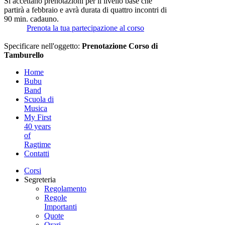
Si accettano prenotazioni per il livello base che
partirà a febbraio e avrà durata di quattro incontri di
90 min. cadauno.
Prenota la tua partecipazione al corso
Specificare nell'oggetto:
Prenotazione Corso di
Tamburello
Home
Bubu
Band
Scuola di
Musica
My First
40 years
of
Ragtime
Contatti
Corsi
Segreteria
Regolamento
Regole
Importanti
Quote
Orari