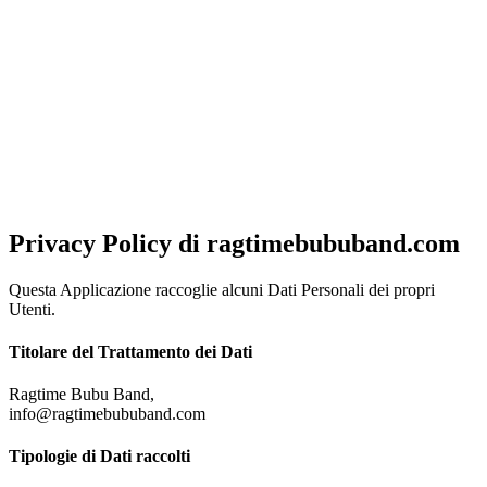
NOTA!
Al fine di offrirti una migliore esperienza di navigazione, ottimizzata
e in linea con le tue preferenze, questo sito utilizza cookies, anche di
terze parti. Chiudendo questo banner, scorrendo questa pagina o
cliccando su qualunque elemento acconsenti al loro impiego.
Per
saperne di piu'
Approvo
Privacy Policy di
ragtimebububand.com
Questa Applicazione raccoglie alcuni Dati Personali dei propri
Utenti.
Titolare del Trattamento dei Dati
Ragtime Bubu Band,
info@ragtimebububand.com
Tipologie di Dati raccolti