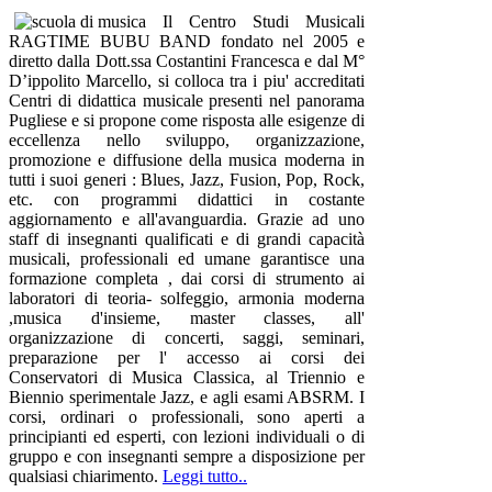
Il Centro Studi Musicali
RAGTIME BUBU BAND
fondato nel 2005 e
diretto dalla Dott.ssa Costantini Francesca e dal M°
D’ippolito Marcello, si colloca tra i piu' accreditati
Centri di didattica musicale presenti nel panorama
Pugliese e si propone come risposta alle esigenze di
eccellenza nello sviluppo, organizzazione,
promozione e diffusione della musica moderna in
tutti i suoi generi : Blues, Jazz, Fusion, Pop, Rock,
etc. con programmi didattici in costante
aggiornamento e all'avanguardia. Grazie ad uno
staff di insegnanti qualificati e di grandi capacità
musicali, professionali ed umane garantisce una
formazione completa , dai corsi di strumento ai
laboratori di teoria- solfeggio, armonia moderna
,musica d'insieme, master classes, all'
organizzazione di concerti, saggi, seminari,
preparazione per l' accesso ai corsi dei
Conservatori di Musica Classica, al Triennio e
Biennio sperimentale Jazz, e agli esami ABSRM. I
corsi, ordinari o professionali, sono aperti a
principianti ed esperti, con lezioni individuali o di
gruppo e con insegnanti sempre a disposizione per
qualsiasi chiarimento.
Leggi tutto..