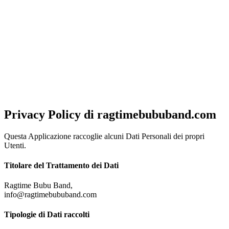
NOTA!
Al fine di offrirti una migliore esperienza di navigazione, ottimizzata
e in linea con le tue preferenze, questo sito utilizza cookies, anche di
terze parti. Chiudendo questo banner, scorrendo questa pagina o
cliccando su qualunque elemento acconsenti al loro impiego.
Per
saperne di piu'
Approvo
Privacy Policy di
ragtimebububand.com
Questa Applicazione raccoglie alcuni Dati Personali dei propri
Utenti.
Titolare del Trattamento dei Dati
Ragtime Bubu Band,
info@ragtimebububand.com
Tipologie di Dati raccolti