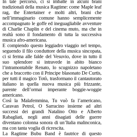
In tale percorso, ci si imbatte in alcuni brani
tradizionali della musica Ragtime: come Maple leaf
rag, the Entertainer e molti altri, brani che
nell’immaginario comune hanno semplicemente
accompagnato le goffe ed ineguagliabile avventure
di Charlie Chaplin e del cinema muto, ma che in
realtà sono il fondamento di tutta la successiva
musica afro-americana.
E compiendo questo leggiadro viaggio nel tempo,
seguendo il filo conduttore della musica sincopata,
ci si ferma alle falde del Vesuvio, dove in tutto il
suo splendore si intravede in abito bianco
l’intramontabile Renato, lo scugnizzo napoletano
che a braccetto con il Principe blasonato De Curtis,
per tutti il magico Totò, trasformano il cantautorato
italiano in quella nuova musica più frizzante,
parente dell’ormai imperante boggie-woggie
americano.
Così la Malafemmina, Tu vuò fa l’americano,
Caravan Petrol, O Sarracino insieme ad altri
successi dei grandi Natalino Otto e Alberto
Rabagliati, negli anni disagiati delle guerre
diventano colonna sonora di un’Italia malinconica,
ma con tanta voglia di ricrescita.
La Ragtime Bubu Band è fautrice di questo