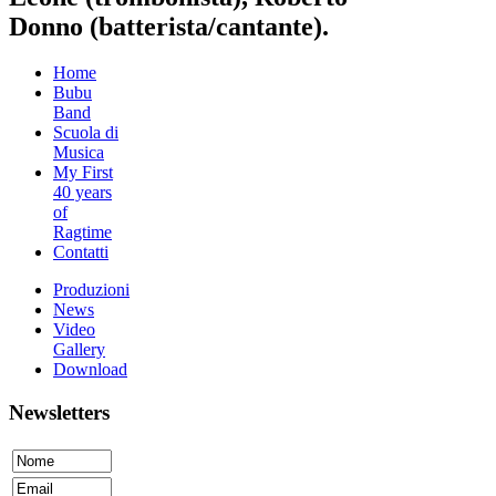
Donno (batterista/cantante).
Home
Bubu
Band
Scuola di
Musica
My First
40 years
of
Ragtime
Contatti
Produzioni
News
Video
Gallery
Download
Newsletters